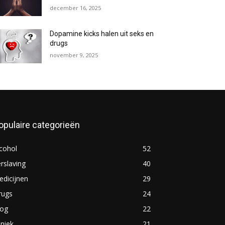
december 16, 2025
Dopamine kicks halen uit seks en
drugs
november 9, 2025
opulaire categorieën
cohol
52
rslaving
40
dicijnen
29
rugs
24
log
22
iniek
21