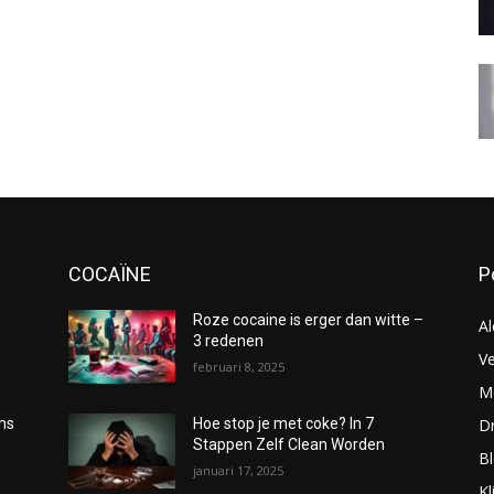
COCAÏNE
P
Roze cocaine is erger dan witte –
Al
3 redenen
Ve
februari 8, 2025
Me
D
oms
Hoe stop je met coke? In 7
Stappen Zelf Clean Worden
B
januari 17, 2025
Kl