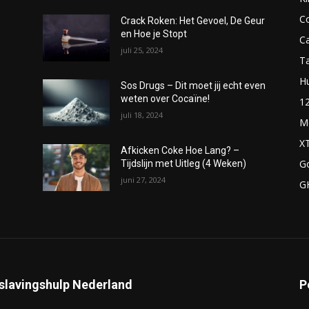
C
Crack Roken: Het Gevoel, De Geur
en Hoe je Stopt
C
juli 25, 2024
T
H
Sos Drugs – Dit moet jij echt even
weten over Cocaïne!
1
juli 18, 2024
M
X
Afkicken Coke Hoe Lang? –
G
Tijdslijn met Uitleg (4 Weken)
juni 27, 2024
G
slavingshulp Nederland
P