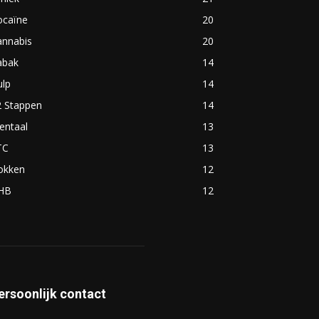
ocaïne
20
annabis
20
abak
14
ulp
14
2 Stappen
14
entaal
13
TC
13
okken
12
HB
12
ersoonlijk contact