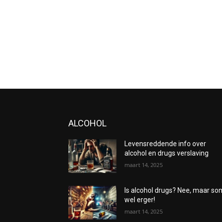
ALCOHOL
Levensreddende info over
alcohol en drugs verslaving
maart 14, 2025
Is alcohol drugs? Nee, maar s
wel erger!
maart 14, 2025