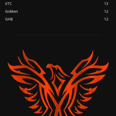
XTC
13
Gokken
12
GHB
12