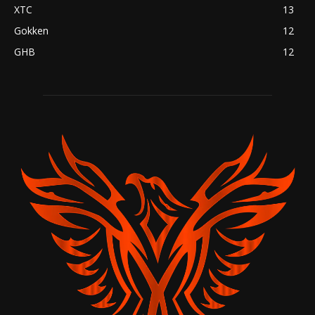
XTC
13
Gokken
12
GHB
12