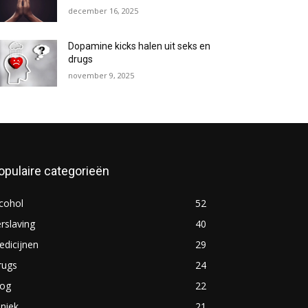
december 16, 2025
Dopamine kicks halen uit seks en
drugs
november 9, 2025
opulaire categorieën
cohol
52
rslaving
40
dicijnen
29
rugs
24
log
22
iniek
21