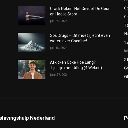
C
Crack Roken: Het Gevoel, De Geur
en Hoe je Stopt
C
juli 25, 2024
T
H
Sos Drugs – Dit moet jij echt even
weten over Cocaïne!
1
juli 18, 2024
M
X
Afkicken Coke Hoe Lang? –
G
Tijdslijn met Uitleg (4 Weken)
juni 27, 2024
G
slavingshulp Nederland
P