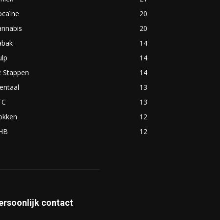
ocaïne
20
annabis
20
abak
14
ulp
14
2 Stappen
14
entaal
13
TC
13
okken
12
HB
12
ersoonlijk contact