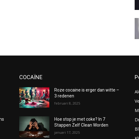
COCAÏNE
P
Roze cocaine is erger dan witte –
Al
3 redenen
Ve
februari 8, 2025
Me
D
oms
Hoe stop je met coke? In 7
Stappen Zelf Clean Worden
B
januari 17, 2025
Kl