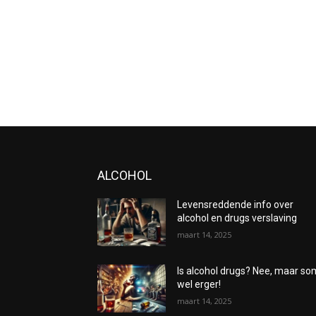
ALCOHOL
Levensreddende info over
alcohol en drugs verslaving
maart 14, 2025
Is alcohol drugs? Nee, maar s
wel erger!
maart 14, 2025