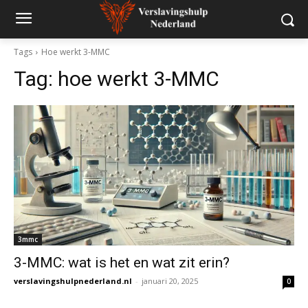
Tags
Hoe werkt 3-MMC
Tag:
hoe werkt 3-MMC
3mmc
3-MMC: wat is het en wat zit erin?
verslavingshulpnederland.nl
-
januari 20, 2025
0