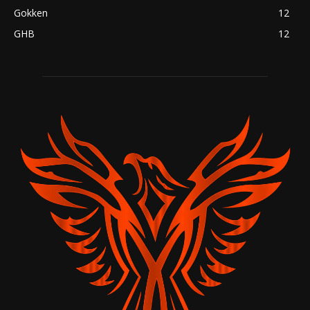
Gokken
12
GHB
12