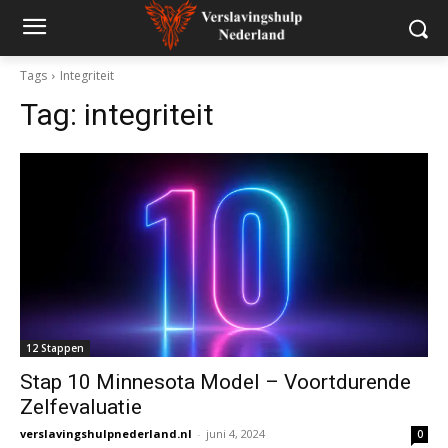
Tags
Integriteit
Tag:
integriteit
12 Stappen
Stap 10 Minnesota Model – Voortdurende
Zelfevaluatie
verslavingshulpnederland.nl
-
juni 4, 2024
0