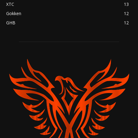
XTC
13
Gokken
12
GHB
12