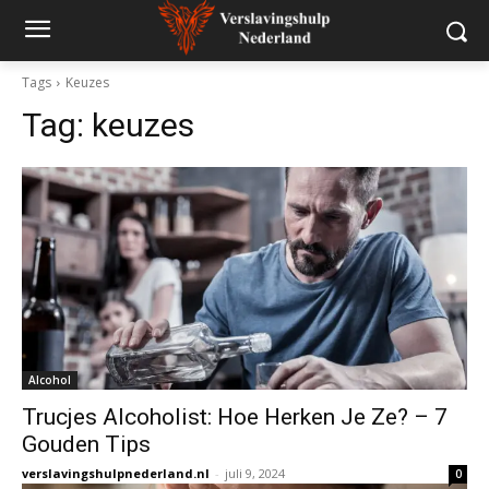
Tags
Keuzes
Tag:
keuzes
Alcohol
Trucjes Alcoholist: Hoe Herken Je Ze? – 7
Gouden Tips
verslavingshulpnederland.nl
-
juli 9, 2024
0