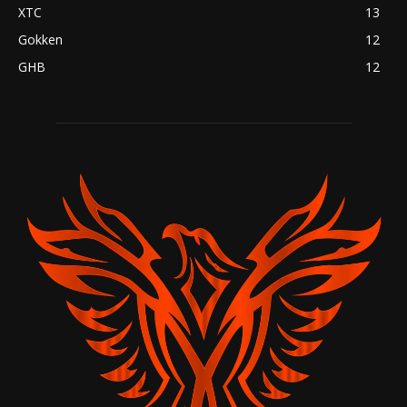
XTC
13
Gokken
12
GHB
12