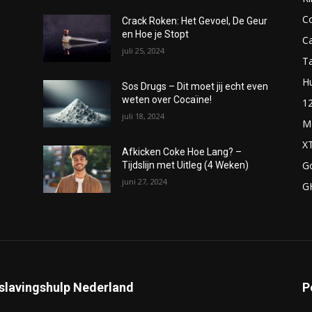
C
Crack Roken: Het Gevoel, De Geur
en Hoe je Stopt
C
juli 25, 2024
T
H
Sos Drugs – Dit moet jij echt even
weten over Cocaïne!
1
juli 18, 2024
M
X
Afkicken Coke Hoe Lang? –
G
Tijdslijn met Uitleg (4 Weken)
juni 27, 2024
G
slavingshulp Nederland
P