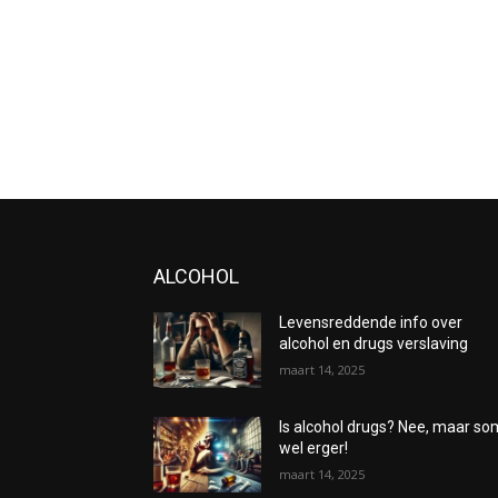
ALCOHOL
Levensreddende info over
alcohol en drugs verslaving
maart 14, 2025
Is alcohol drugs? Nee, maar s
wel erger!
maart 14, 2025