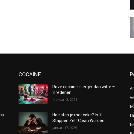
COCAÏNE
P
Roze cocaine is erger dan witte –
Al
3 redenen
Ve
februari 8, 2025
Me
D
oms
Hoe stop je met coke? In 7
Stappen Zelf Clean Worden
B
januari 17, 2025
Kl