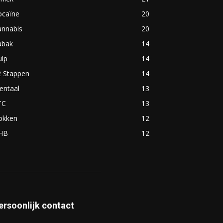
ocaïne
20
annabis
20
abak
14
ulp
14
2 Stappen
14
entaal
13
TC
13
okken
12
HB
12
ersoonlijk contact