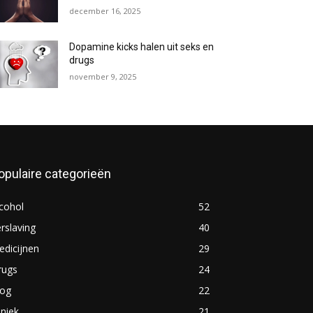
december 16, 2025
Dopamine kicks halen uit seks en
drugs
november 9, 2025
opulaire categorieën
cohol
52
rslaving
40
dicijnen
29
rugs
24
log
22
iniek
21