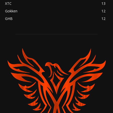
XTC
13
Gokken
12
GHB
12