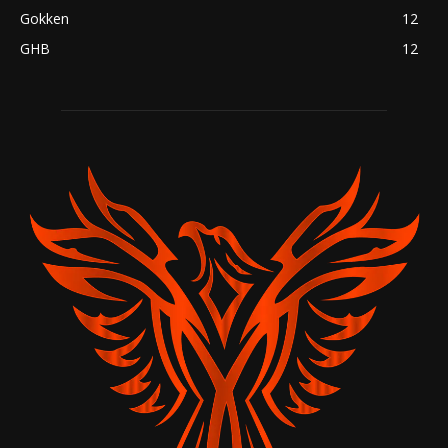
Gokken
12
GHB
12