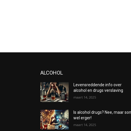
ALCOHOL
Levensreddende info over
alcohol en drugs verslaving
maart 14, 2025
Is alcohol drugs? Nee, maar s
wel erger!
maart 14, 2025