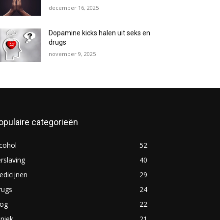
december 16, 2025
Dopamine kicks halen uit seks en
drugs
november 9, 2025
opulaire categorieën
cohol
52
rslaving
40
dicijnen
29
rugs
24
log
22
iniek
21