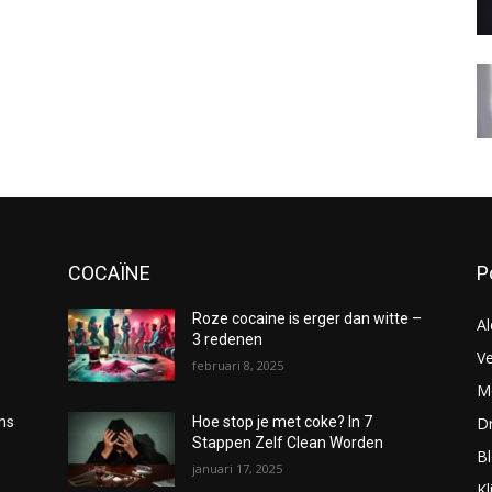
COCAÏNE
P
Roze cocaine is erger dan witte –
Al
3 redenen
Ve
februari 8, 2025
Me
D
oms
Hoe stop je met coke? In 7
Stappen Zelf Clean Worden
B
januari 17, 2025
Kl