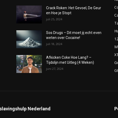
C
Crack Roken: Het Gevoel, De Geur
en Hoe je Stopt
C
juli 25, 2024
T
H
Sos Drugs – Dit moet jij echt even
weten over Cocaïne!
1
juli 18, 2024
M
X
Afkicken Coke Hoe Lang? –
G
Tijdslijn met Uitleg (4 Weken)
juni 27, 2024
G
slavingshulp Nederland
P