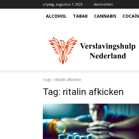
vrijdag, augustus 7, 2026
Aanmelden
ALCOHOL
TABAK
CANNABIS
COCAÏ
Tags
Ritalin afkicken
Tag:
ritalin afkicken