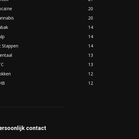
ocaïne
20
annabis
20
abak
14
ulp
14
2 Stappen
14
entaal
13
TC
13
okken
12
HB
12
ersoonlijk contact