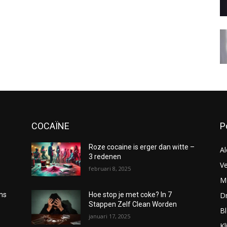
COCAÏNE
P
Roze cocaine is erger dan witte –
Al
3 redenen
Ve
februari 8, 2025
Me
D
oms
Hoe stop je met coke? In 7
Stappen Zelf Clean Worden
B
januari 17, 2025
Kl