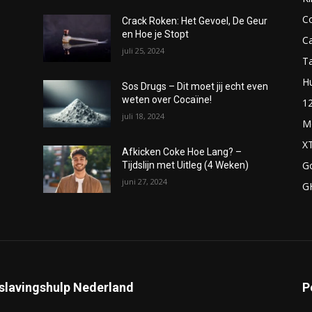
C
Crack Roken: Het Gevoel, De Geur
en Hoe je Stopt
C
juli 25, 2024
T
H
Sos Drugs – Dit moet jij echt even
weten over Cocaïne!
1
juli 18, 2024
M
X
Afkicken Coke Hoe Lang? –
G
Tijdslijn met Uitleg (4 Weken)
juni 27, 2024
G
slavingshulp Nederland
P