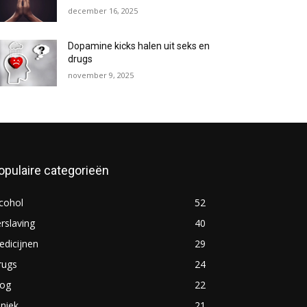
december 16, 2025
Dopamine kicks halen uit seks en
drugs
november 9, 2025
opulaire categorieën
cohol
52
rslaving
40
dicijnen
29
rugs
24
log
22
iniek
21