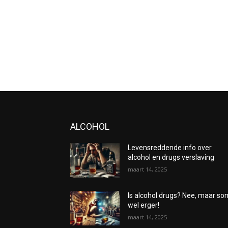
ALCOHOL
Levensreddende info over
alcohol en drugs verslaving
maart 14, 2025
Is alcohol drugs? Nee, maar s
wel erger!
maart 14, 2025