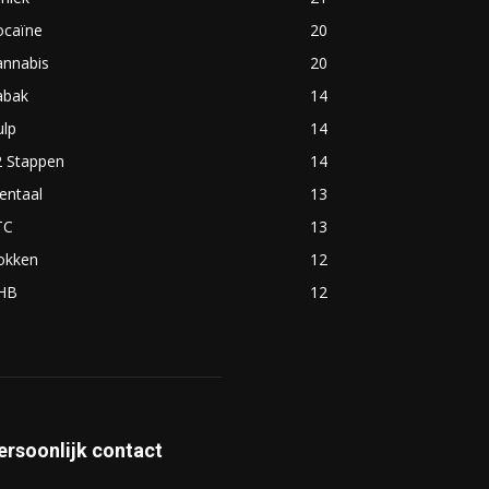
ocaïne
20
annabis
20
abak
14
ulp
14
2 Stappen
14
entaal
13
TC
13
okken
12
HB
12
ersoonlijk contact