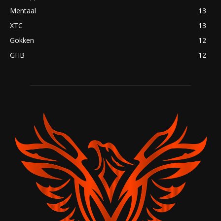
Mentaal
13
XTC
13
Gokken
12
GHB
12