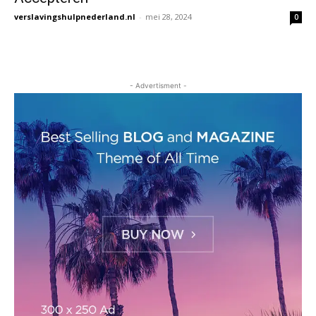
verslavingshulpnederland.nl
-
mei 28, 2024
0
- Advertisment -