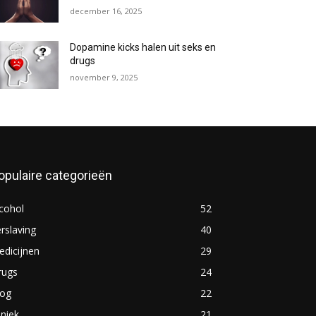
december 16, 2025
Dopamine kicks halen uit seks en
drugs
november 9, 2025
opulaire categorieën
cohol
52
rslaving
40
dicijnen
29
rugs
24
log
22
iniek
21