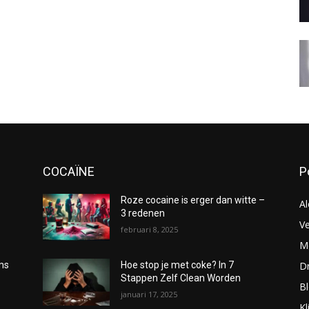
COCAÏNE
P
Roze cocaine is erger dan witte –
Al
3 redenen
Ve
februari 8, 2025
Me
D
oms
Hoe stop je met coke? In 7
Stappen Zelf Clean Worden
B
januari 17, 2025
Kl