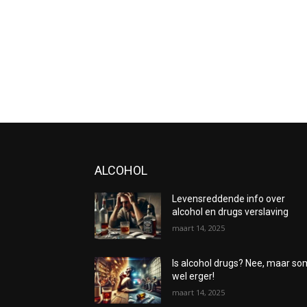
ALCOHOL
Levensreddende info over
alcohol en drugs verslaving
maart 14, 2025
Is alcohol drugs? Nee, maar s
wel erger!
maart 14, 2025