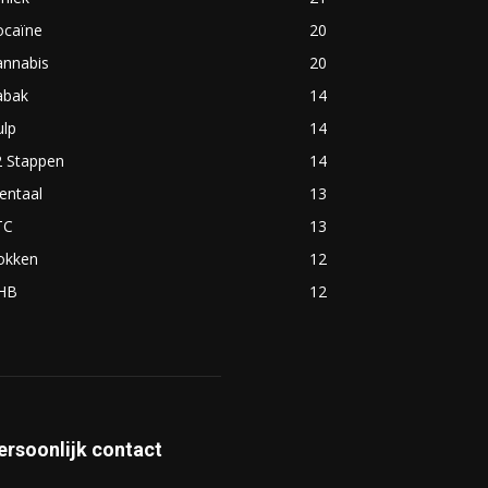
ocaïne
20
annabis
20
abak
14
ulp
14
2 Stappen
14
entaal
13
TC
13
okken
12
HB
12
ersoonlijk contact