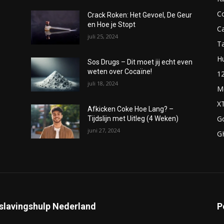
C
Crack Roken: Het Gevoel, De Geur
en Hoe je Stopt
C
juli 25, 2024
T
H
Sos Drugs – Dit moet jij echt even
weten over Cocaïne!
1
juli 18, 2024
M
X
Afkicken Coke Hoe Lang? –
G
Tijdslijn met Uitleg (4 Weken)
juni 27, 2024
G
slavingshulp Nederland
P