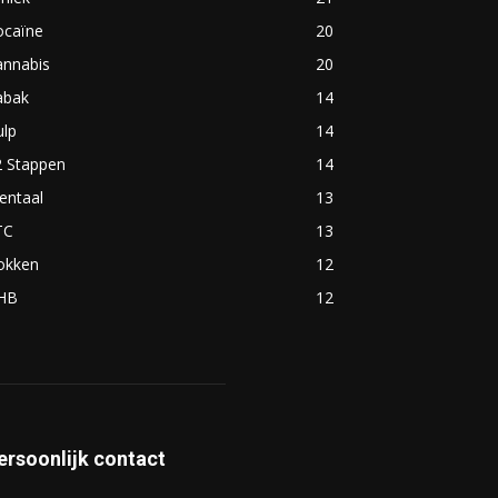
ocaïne
20
annabis
20
abak
14
ulp
14
2 Stappen
14
entaal
13
TC
13
okken
12
HB
12
ersoonlijk contact