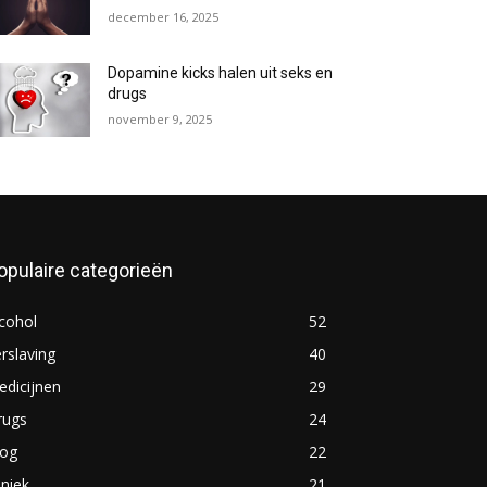
december 16, 2025
Dopamine kicks halen uit seks en
drugs
november 9, 2025
opulaire categorieën
cohol
52
rslaving
40
dicijnen
29
rugs
24
log
22
iniek
21