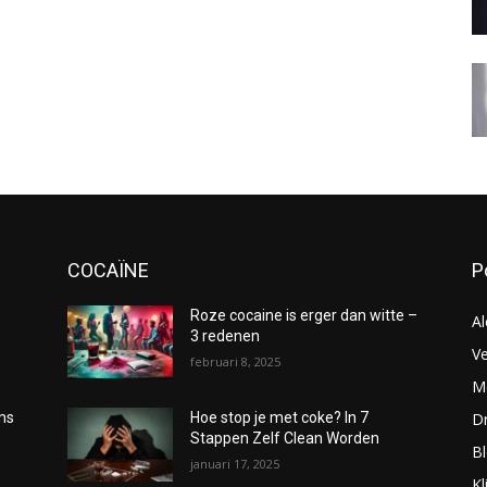
COCAÏNE
P
Roze cocaine is erger dan witte –
Al
3 redenen
Ve
februari 8, 2025
Me
D
oms
Hoe stop je met coke? In 7
Stappen Zelf Clean Worden
B
januari 17, 2025
Kl