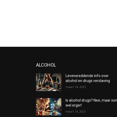
ALCOHOL
Levensreddende info over
alcohol en drugs verslaving
maart 14, 2025
Is alcohol drugs? Nee, maar s
wel erger!
maart 14, 2025