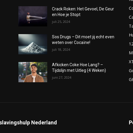
C
Crack Roken: Het Gevoel, De Geur
en Hoe je Stopt
C
juli 25, 2024
T
H
Sos Drugs – Dit moet jij echt even
weten over Cocaïne!
1
juli 18, 2024
M
X
Afkicken Coke Hoe Lang? –
G
Tijdslijn met Uitleg (4 Weken)
juni 27, 2024
G
slavingshulp Nederland
P