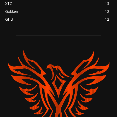
XTC
13
Gokken
12
GHB
12