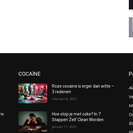
COCAÏNE
P
Roze cocaine is erger dan witte –
Al
3 redenen
Ve
februari 8, 2025
Me
D
oms
Hoe stop je met coke? In 7
Stappen Zelf Clean Worden
B
januari 17, 2025
Kl