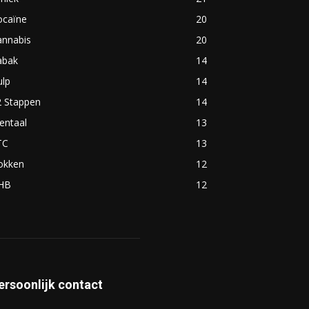
ocaïne
20
annabis
20
abak
14
ulp
14
2 Stappen
14
entaal
13
TC
13
okken
12
HB
12
ersoonlijk contact