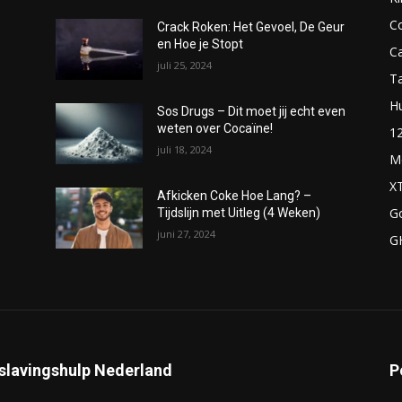
C
Crack Roken: Het Gevoel, De Geur
en Hoe je Stopt
C
juli 25, 2024
T
H
Sos Drugs – Dit moet jij echt even
weten over Cocaïne!
1
juli 18, 2024
M
X
Afkicken Coke Hoe Lang? –
G
Tijdslijn met Uitleg (4 Weken)
juni 27, 2024
G
slavingshulp Nederland
P