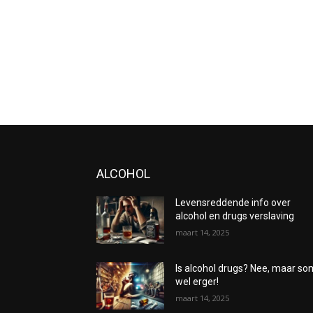
ALCOHOL
Levensreddende info over
alcohol en drugs verslaving
maart 14, 2025
Is alcohol drugs? Nee, maar s
wel erger!
maart 14, 2025