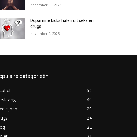
december 16, 2025
Dopamine kicks halen uit seks en
drugs
november 9, 2025
opulaire categorieën
cohol
52
rslaving
40
dicijnen
29
rugs
24
log
22
iniek
21