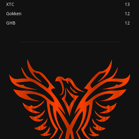
XTC
13
Gokken
12
GHB
12