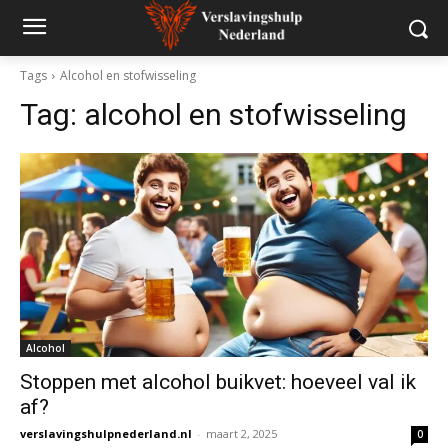
Tags
Alcohol en stofwisseling
Tag:
alcohol en stofwisseling
Alcohol
Stoppen met alcohol buikvet: hoeveel val ik
af?
verslavingshulpnederland.nl
-
maart 2, 2025
0