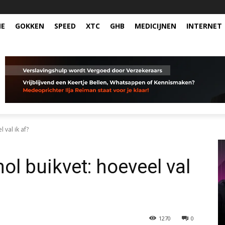
NE
GOKKEN
SPEED
XTC
GHB
MEDICIJNEN
INTERNET
 val ik af?
ol buikvet: hoeveel val
1270
0