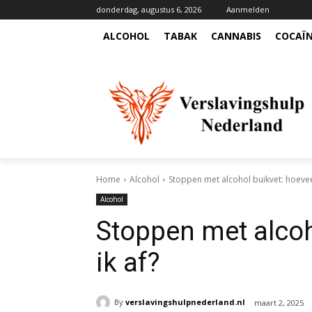
donderdag, augustus 6, 2026
Aanmelden
ALCOHOL
TABAK
CANNABIS
COCAÏ
Home
Alcohol
Stoppen met alcohol buikvet: hoeveel
Alcohol
Stoppen met alcoh
ik af?
By
verslavingshulpnederland.nl
maart 2, 2025