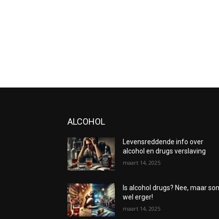
ALCOHOL
Levensreddende info over
alcohol en drugs verslaving
maart 14, 2025
Is alcohol drugs? Nee, maar s
wel erger!
maart 14, 2025