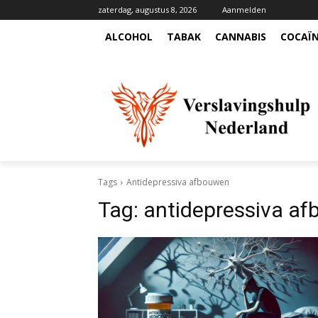
zaterdag, augustus 8, 2026
Aanmelden
ALCOHOL
TABAK
CANNABIS
COCAÏ
Tags
Antidepressiva afbouwen
Tag:
antidepressiva a