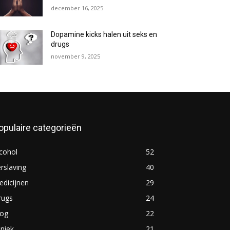
december 16, 2025
Dopamine kicks halen uit seks en
drugs
november 9, 2025
opulaire categorieën
cohol
52
rslaving
40
dicijnen
29
rugs
24
log
22
iniek
21