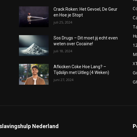
C
Crack Roken: Het Gevoel, De Geur
en Hoe je Stopt
C
juli 25, 2024
T
H
Sos Drugs – Dit moet jij echt even
weten over Cocaïne!
1
juli 18, 2024
M
X
Afkicken Coke Hoe Lang? –
G
Tijdslijn met Uitleg (4 Weken)
juni 27, 2024
G
slavingshulp Nederland
P