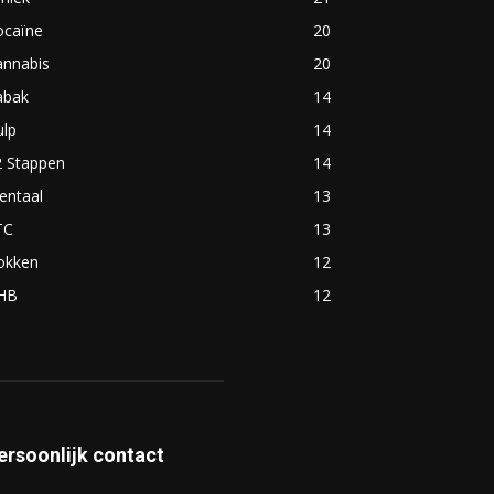
ocaïne
20
annabis
20
abak
14
ulp
14
2 Stappen
14
entaal
13
TC
13
okken
12
HB
12
ersoonlijk contact