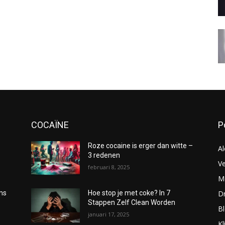
COCAÏNE
P
Roze cocaine is erger dan witte –
Al
3 redenen
Ve
februari 8, 2025
Me
D
oms
Hoe stop je met coke? In 7
Stappen Zelf Clean Worden
B
januari 17, 2025
Kl