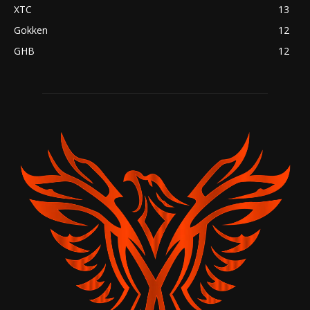
XTC
13
Gokken
12
GHB
12