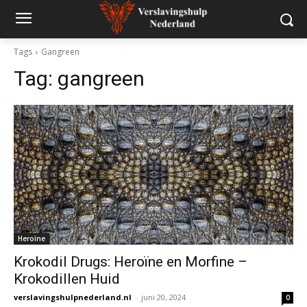
Tags
Gangreen
Tag:
gangreen
Heroïne
Krokodil Drugs: Heroïne en Morfine –
Krokodillen Huid
verslavingshulpnederland.nl
-
juni 20, 2024
0