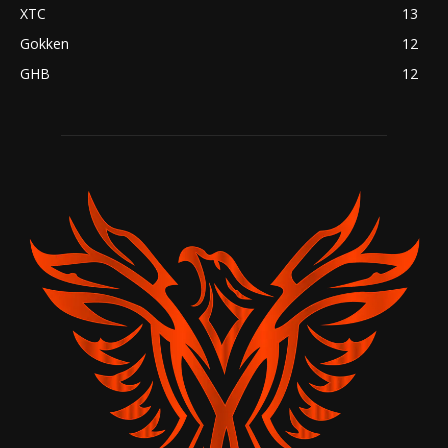
XTC
13
Gokken
12
GHB
12