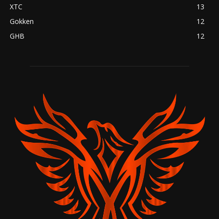
XTC
13
Gokken
12
GHB
12