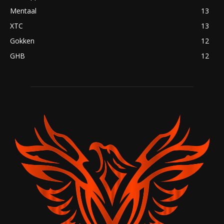
Mentaal
13
XTC
13
Gokken
12
GHB
12