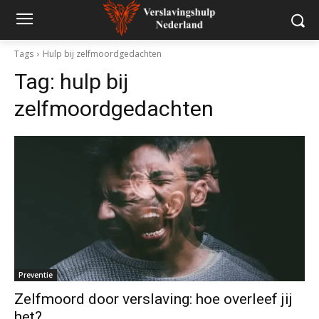
Tags
Hulp bij zelfmoordgedachten
Tag:
hulp bij
zelfmoordgedachten
Preventie
Zelfmoord door verslaving: hoe overleef jij
het?