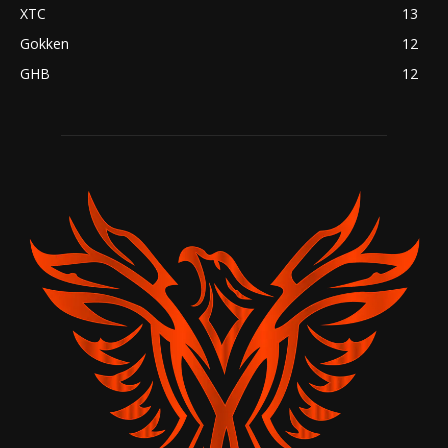
XTC
13
Gokken
12
GHB
12