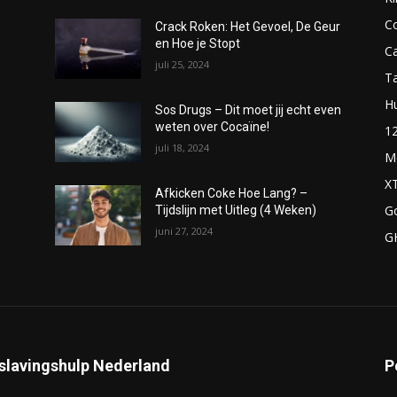
C
Crack Roken: Het Gevoel, De Geur
en Hoe je Stopt
C
juli 25, 2024
T
H
Sos Drugs – Dit moet jij echt even
weten over Cocaïne!
1
juli 18, 2024
M
X
Afkicken Coke Hoe Lang? –
G
Tijdslijn met Uitleg (4 Weken)
juni 27, 2024
G
slavingshulp Nederland
P