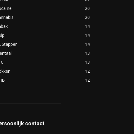
ocaïne
20
annabis
20
abak
14
ulp
14
2 Stappen
14
entaal
13
TC
13
okken
12
HB
12
ersoonlijk contact