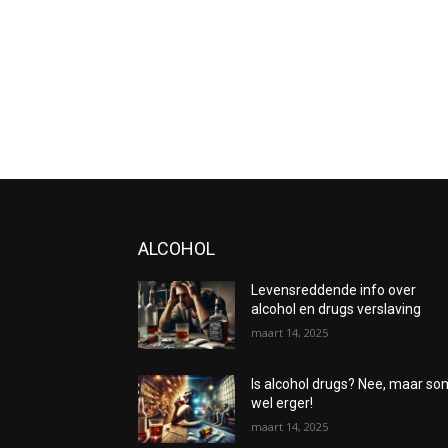
ALCOHOL
Levensreddende info over
alcohol en drugs verslaving
maart 14, 2025
Is alcohol drugs? Nee, maar s
wel erger!
maart 14, 2025