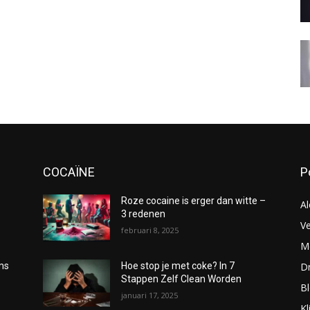
COCAÏNE
P
Roze cocaine is erger dan witte –
Al
3 redenen
Ve
februari 8, 2025
Me
D
oms
Hoe stop je met coke? In 7
Stappen Zelf Clean Worden
B
januari 17, 2025
Kl