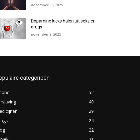
december 16, 2025
Dopamine kicks halen uit seks en
drugs
november 9, 2025
opulaire categorieën
cohol
52
rslaving
40
dicijnen
29
rugs
24
log
22
iniek
21