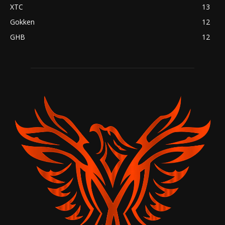
XTC
13
Gokken
12
GHB
12