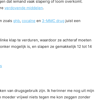
rgen dat iemand vaak slaperig of loom overkomt.
ere
verdovende middelen
.
n zoals
ghb
,
cocaïne
en
3-MMC drug
juist een
flinke klap te verduren, waardoor ze achteraf moeten
onker mogelijk is, en slapen ze gemakkelijk 12 tot 14
is
teken van drugsgebruik zijn. Ik herinner me nog uit mijn
ijn moeder vrijwel niets tegen me kon zeggen zonder