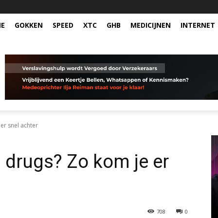
NE
GOKKEN
SPEED
XTC
GHB
MEDICIJNEN
INTERNET
er snel achter
d drugs? Zo kom je er
708
0