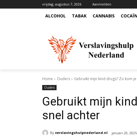
vrijdag, augustus 7, 2026
Aanmelden
ALCOHOL
TABAK
CANNABIS
COCAÏ
Home
Ouders
Gebruikt mijn kind drugs? Zo kom je 
Ouders
Gebruikt mijn kin
snel achter
By
verslavingshulpnederland.nl
januari 20, 2025