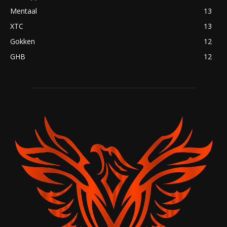
Mentaal
13
XTC
13
Gokken
12
GHB
12