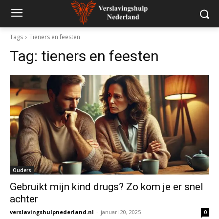
Tags
Tieners en feesten
Tag:
tieners en feesten
Ouders
Gebruikt mijn kind drugs? Zo kom je er snel
achter
verslavingshulpnederland.nl
-
januari 20, 2025
0