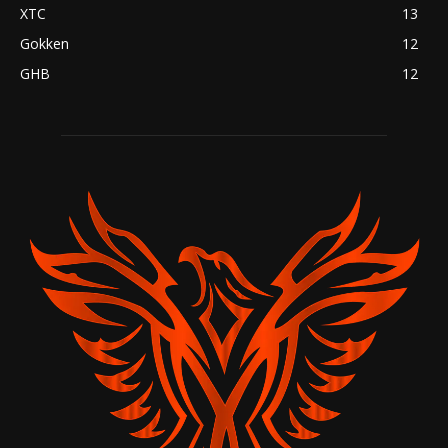
XTC
13
Gokken
12
GHB
12