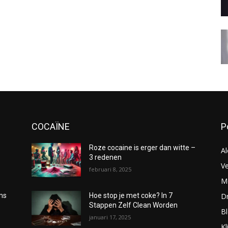
COCAÏNE
P
Roze cocaine is erger dan witte –
Al
3 redenen
Ve
februari 8, 2025
Me
D
oms
Hoe stop je met coke? In 7
Stappen Zelf Clean Worden
B
januari 17, 2025
Kl