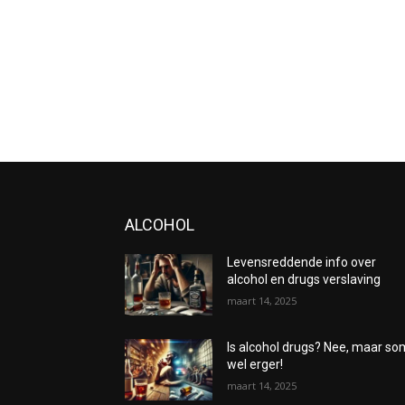
ALCOHOL
Levensreddende info over
alcohol en drugs verslaving
maart 14, 2025
Is alcohol drugs? Nee, maar s
wel erger!
maart 14, 2025