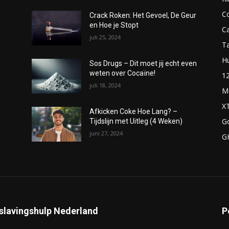
C
Crack Roken: Het Gevoel, De Geur
en Hoe je Stopt
C
juli 25, 2024
T
H
Sos Drugs – Dit moet jij echt even
weten over Cocaïne!
1
juli 18, 2024
M
X
Afkicken Coke Hoe Lang? –
G
Tijdslijn met Uitleg (4 Weken)
juni 27, 2024
G
slavingshulp Nederland
P