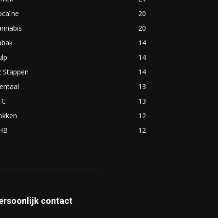
ocaïne
20
annabis
20
abak
14
ulp
14
2 Stappen
14
entaal
13
TC
13
okken
12
HB
12
ersoonlijk contact