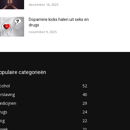
december 16, 2025
Dopamine kicks halen uit seks en
drugs
november 9, 2025
opulaire categorieën
cohol
52
rslaving
40
dicijnen
29
rugs
24
log
22
iniek
21