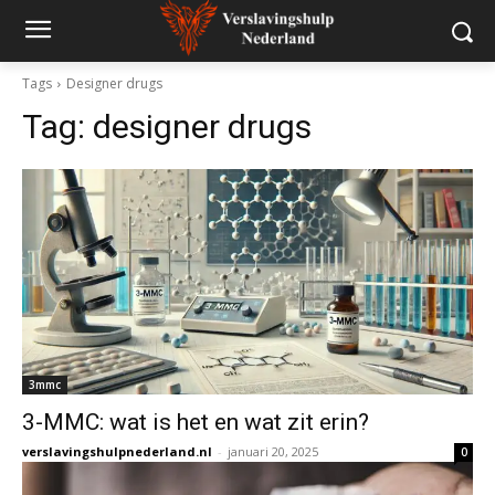
Tags
Designer drugs
Tag:
designer drugs
3mmc
3-MMC: wat is het en wat zit erin?
verslavingshulpnederland.nl
-
januari 20, 2025
0