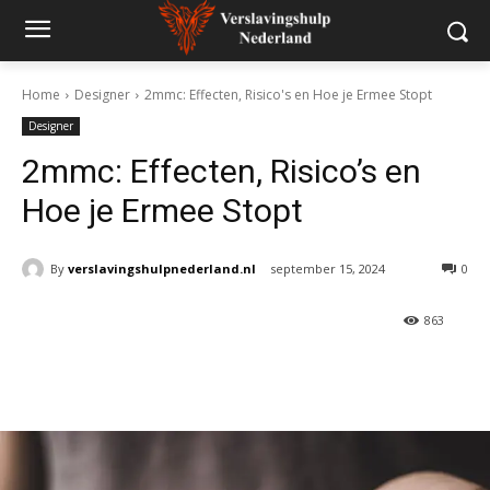
Home
Designer
2mmc: Effecten, Risico's en Hoe je Ermee Stopt
Designer
2mmc: Effecten, Risico’s en
Hoe je Ermee Stopt
By
verslavingshulpnederland.nl
september 15, 2024
0
863