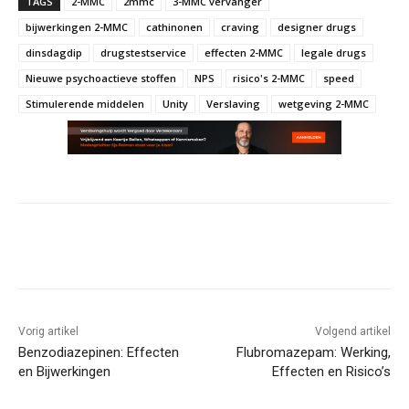
TAGS
2-MMC
2mmc
3-MMC vervanger
bijwerkingen 2-MMC
cathinonen
craving
designer drugs
dinsdagdip
drugstestservice
effecten 2-MMC
legale drugs
Nieuwe psychoactieve stoffen
NPS
risico's 2-MMC
speed
Stimulerende middelen
Unity
Verslaving
wetgeving 2-MMC
Vorig artikel
Volgend artikel
Benzodiazepinen: Effecten
Flubromazepam: Werking,
en Bijwerkingen
Effecten en Risico’s