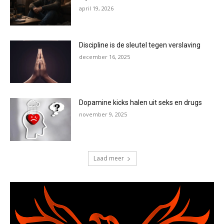
april 19, 2026
Discipline is de sleutel tegen verslaving
december 16, 2025
Dopamine kicks halen uit seks en drugs
november 9, 2025
Laad meer