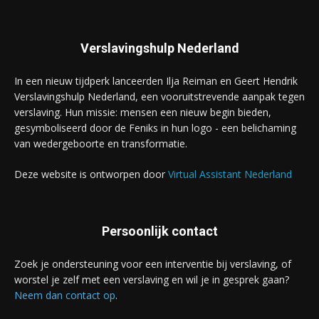
Verslavingshulp Nederland
In een nieuw tijdperk lanceerden Ilja Reiman en Geert Hendrik
Verslavingshulp Nederland, een vooruitstrevende aanpak tegen
verslaving. Hun missie: mensen een nieuw begin bieden,
gesymboliseerd door de Feniks in hun logo - een belichaming
van wedergeboorte en transformatie.
Deze website is ontworpen door
Virtual Assistant Nederland
Persoonlijk contact
Zoek je ondersteuning voor een interventie bij verslaving, of
worstel je zelf met een verslaving en wil je in gesprek gaan?
Neem dan contact op
.