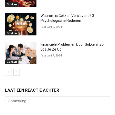
Gokken
Waarom is Gokken Verslavend? 3
Psychologische Redenen
februari 7, 2024
Gokken
Financiële Problemen Door Gokken? Zo
Los Je Ze Op
februari 7, 2024
Gokken
LAAT EEN REACTIE ACHTER