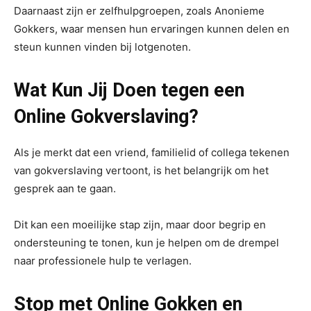
Daarnaast zijn er zelfhulpgroepen, zoals Anonieme
Gokkers, waar mensen hun ervaringen kunnen delen en
steun kunnen vinden bij lotgenoten.
Wat Kun Jij Doen tegen een
Online Gokverslaving?
Als je merkt dat een vriend, familielid of collega tekenen
van gokverslaving vertoont, is het belangrijk om het
gesprek aan te gaan.
Dit kan een moeilijke stap zijn, maar door begrip en
ondersteuning te tonen, kun je helpen om de drempel
naar professionele hulp te verlagen.
Stop met Online Gokken en