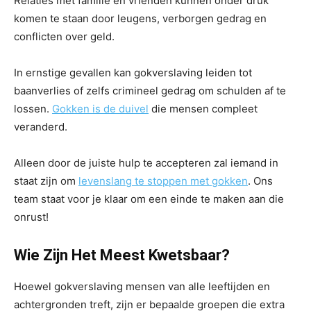
Relaties met familie en vrienden kunnen onder druk
komen te staan door leugens, verborgen gedrag en
conflicten over geld.
In ernstige gevallen kan gokverslaving leiden tot
baanverlies of zelfs crimineel gedrag om schulden af te
lossen.
Gokken is de duivel
die mensen compleet
veranderd.
Alleen door de juiste hulp te accepteren zal iemand in
staat zijn om
levenslang te stoppen met gokken
. Ons
team staat voor je klaar om een einde te maken aan die
onrust!
Wie Zijn Het Meest Kwetsbaar?
Hoewel gokverslaving mensen van alle leeftijden en
achtergronden treft, zijn er bepaalde groepen die extra