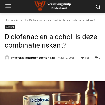
Home
Alcohol
Diclofenac en alcohol: is deze combinatie riskant?
Alcohol
Diclofenac en alcohol: is deze
combinatie riskant?
By
verslavingshulpnederland.nl
maart 2, 2025
828
0