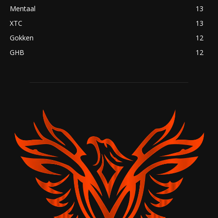
Mentaal
13
XTC
13
Gokken
12
GHB
12