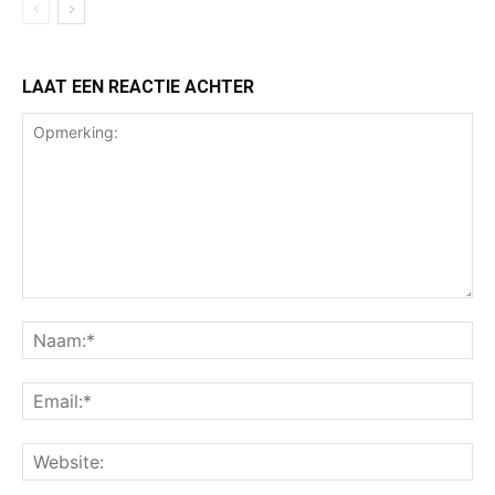
LAAT EEN REACTIE ACHTER
Opmerking:
Na
Ema
Web