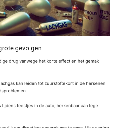
 grote gevolgen
dige drug vanwege het korte effect en het gemak
 lachgas kan leiden tot zuurstoftekort in de hersenen,
idsproblemen.
tijdens feestjes in de auto, herkenbaar aan lege
elangrijk om direct het gesprek aan te gaan. Uit ervaring