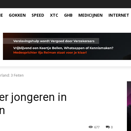
NE
GOKKEN
SPEED
XTC
GHB
MEDICIJNEN
INTERNET
land: 3 Feiten
r jongeren in
en
677
0