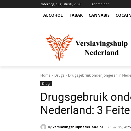
zaterdag, augustus 8, 2026
Aanmelden
ALCOHOL
TABAK
CANNABIS
COCAÏ
Home
Drugs
Drugsgebruik onder jongeren in Neder
Drugs
Drugsgebruik onde
Nederland: 3 Feit
By
verslavingshulpnederland.nl
januari 25, 2025