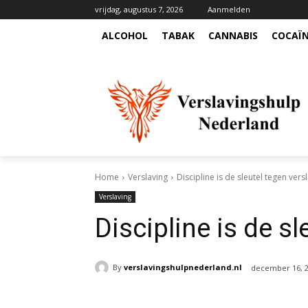
vrijdag, augustus 7, 2026
Aanmelden
ALCOHOL
TABAK
CANNABIS
COCAÏ
Home
Verslaving
Discipline is de sleutel tegen vers
Verslaving
Discipline is de sl
By
verslavingshulpnederland.nl
december 16, 
Deel