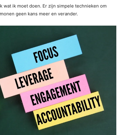
ik wat ik moet doen. Er zijn simpele technieken om
demonen geen kans meer en verander.