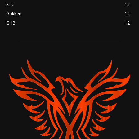
XTC
13
Gokken
12
GHB
12