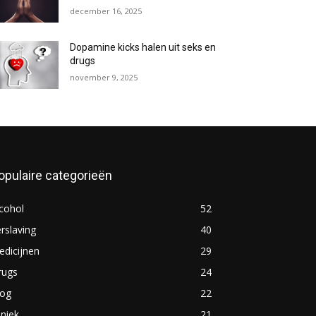
december 16, 2025
Dopamine kicks halen uit seks en
drugs
november 9, 2025
opulaire categorieën
cohol
52
rslaving
40
dicijnen
29
rugs
24
log
22
iniek
21