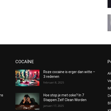
COCAÏNE
P
Roze cocaine is erger dan witte –
Al
3 redenen
Ve
februari 8, 2025
Me
D
oms
Hoe stop je met coke? In 7
Stappen Zelf Clean Worden
B
januari 17, 2025
Kl