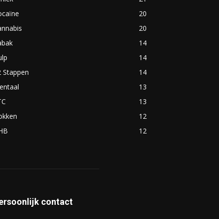
ocaïne
20
annabis
20
abak
14
ulp
14
2 Stappen
14
entaal
13
TC
13
okken
12
HB
12
ersoonlijk contact