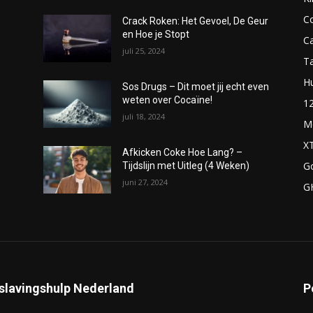
C
Crack Roken: Het Gevoel, De Geur
en Hoe je Stopt
C
juli 25, 2024
T
H
Sos Drugs – Dit moet jij echt even
weten over Cocaïne!
1
juli 18, 2024
M
X
Afkicken Coke Hoe Lang? –
G
Tijdslijn met Uitleg (4 Weken)
juni 27, 2024
G
slavingshulp Nederland
P