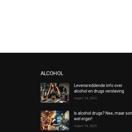
ALCOHOL
Levensreddende info over
alcohol en drugs verslaving
maart 14, 2025
Is alcohol drugs? Nee, maar s
wel erger!
maart 14, 2025