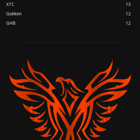
XTC
13
Gokken
12
GHB
12