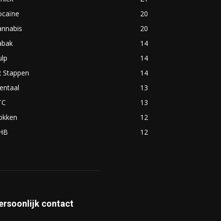
ocaïne
20
annabis
20
abak
14
ulp
14
2 Stappen
14
entaal
13
TC
13
okken
12
HB
12
ersoonlijk contact