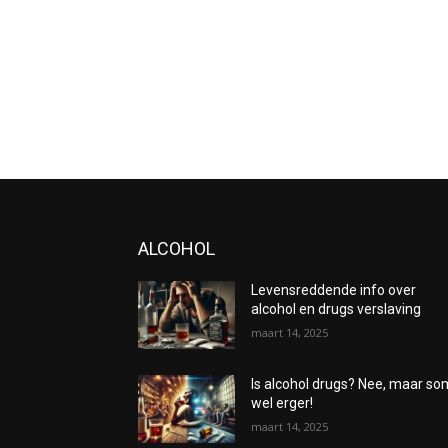
ALCOHOL
Levensreddende info over
alcohol en drugs verslaving
maart 14, 2025
Is alcohol drugs? Nee, maar s
wel erger!
maart 14, 2025