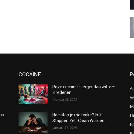
COCAÏNE
P
Roze cocaine is erger dan witte –
Al
3 redenen
Ve
februari 8, 2025
Me
D
oms
Hoe stop je met coke? In 7
Stappen Zelf Clean Worden
B
januari 17, 2025
Kl