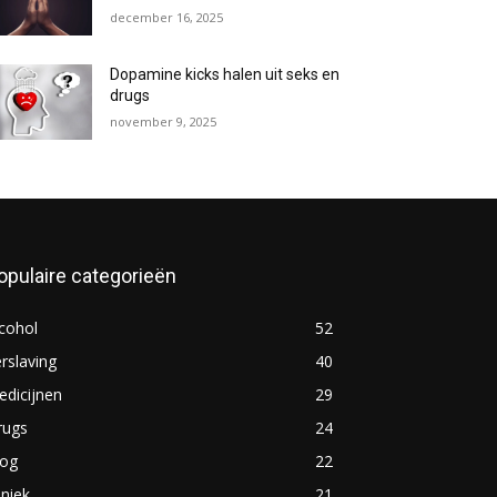
december 16, 2025
Dopamine kicks halen uit seks en
drugs
november 9, 2025
opulaire categorieën
cohol
52
rslaving
40
dicijnen
29
rugs
24
log
22
iniek
21