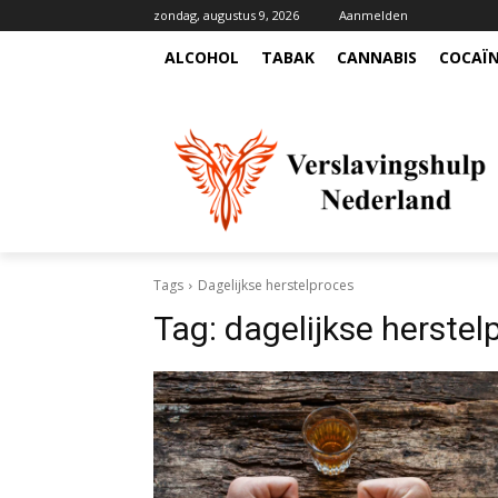
zondag, augustus 9, 2026
Aanmelden
ALCOHOL
TABAK
CANNABIS
COCAÏ
Tags
Dagelijkse herstelproces
Tag:
dagelijkse herstel