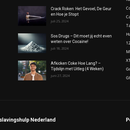
C
Crack Roken: Het Gevoel, De Geur
en Hoe je Stopt
C
juli 25, 2024
T
H
Sos Drugs – Dit moet jij echt even
weten over Cocaïne!
1
juli 18, 2024
M
X
Afkicken Coke Hoe Lang? –
G
Tijdslijn met Uitleg (4 Weken)
juni 27, 2024
G
slavingshulp Nederland
P