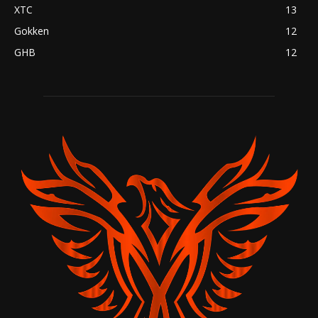
XTC
13
Gokken
12
GHB
12