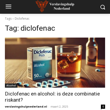
Tags
Diclofenac
Tag:
diclofenac
Alcohol
Diclofenac en alcohol: is deze combinatie
riskant?
verslavingshulpnederland.nl
-
maart 2, 2025
0