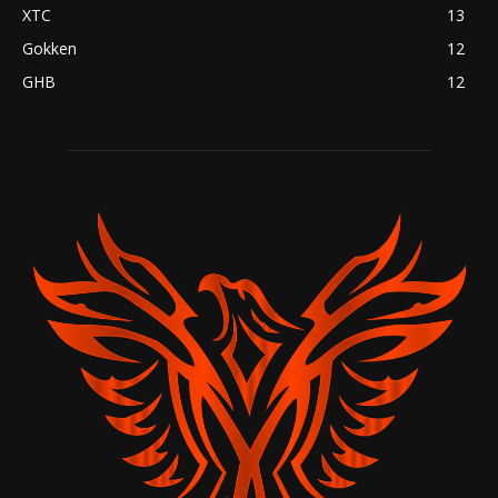
XTC
13
Gokken
12
GHB
12