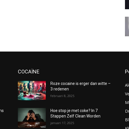
COCAÏNE
P
Roze cocaine is erger dan witte –
Al
3 redenen
Ve
februari 8, 2025
Me
D
oms
Hoe stop je met coke? In 7
Stappen Zelf Clean Worden
B
januari 17, 2025
Kl