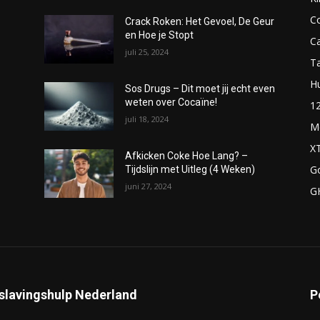
C
Crack Roken: Het Gevoel, De Geur
en Hoe je Stopt
C
juli 25, 2024
T
H
Sos Drugs – Dit moet jij echt even
weten over Cocaïne!
1
juli 18, 2024
M
X
Afkicken Coke Hoe Lang? –
G
Tijdslijn met Uitleg (4 Weken)
juni 27, 2024
G
slavingshulp Nederland
P