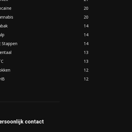
ocaïne
20
annabis
20
abak
14
ulp
14
2 Stappen
14
entaal
13
TC
13
okken
12
HB
12
ersoonlijk contact