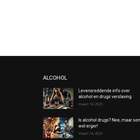
ALCOHOL
Levensreddende info over
alcohol en drugs verslaving
maart 14, 2025
Is alcohol drugs? Nee, maar s
wel erger!
maart 14, 2025