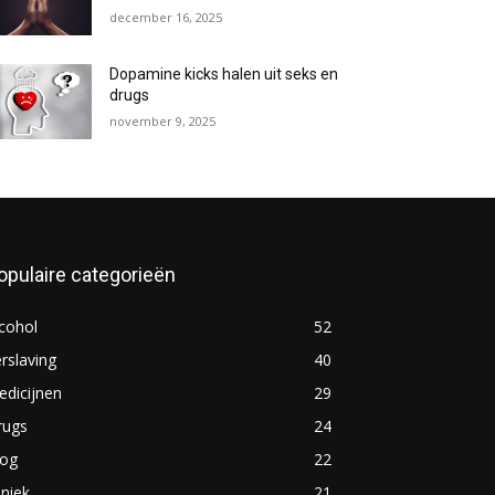
december 16, 2025
Dopamine kicks halen uit seks en
drugs
november 9, 2025
opulaire categorieën
cohol
52
rslaving
40
dicijnen
29
rugs
24
log
22
iniek
21