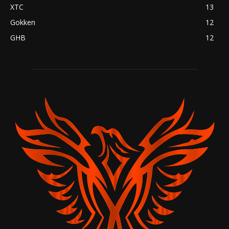
XTC
13
Gokken
12
GHB
12