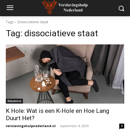
Tags
Dissociatieve staat
Tag:
dissociatieve staat
Ketamine
K Hole: Wat is een K-Hole en Hoe Lang
Duurt Het?
verslavingshulpnederland.nl
-
september 4, 2024
0