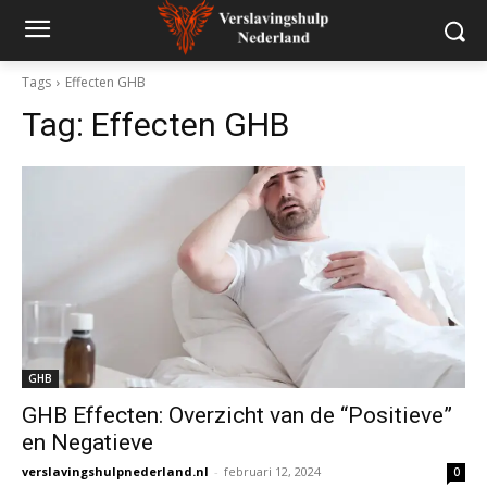
Tags
Effecten GHB
Tag:
Effecten GHB
GHB
GHB Effecten: Overzicht van de “Positieve”
en Negatieve
verslavingshulpnederland.nl
-
februari 12, 2024
0