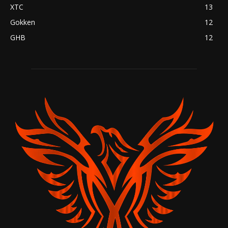
XTC
13
Gokken
12
GHB
12