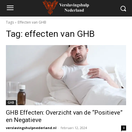
Tags
Effecten van GHB
Tag:
effecten van GHB
GHB
GHB Effecten: Overzicht van de “Positieve”
en Negatieve
verslavingshulpnederland.nl
-
februari 12, 2024
0