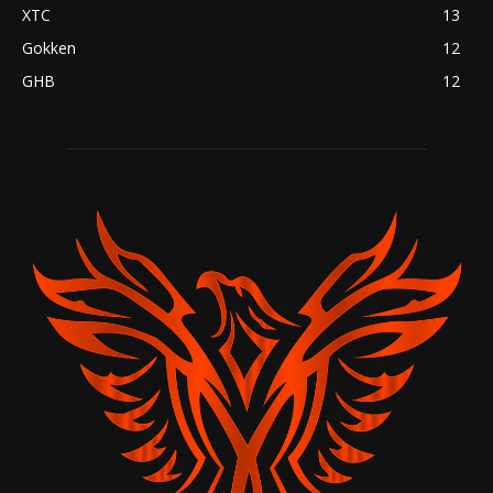
XTC
13
Gokken
12
GHB
12