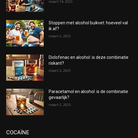
maart 14, 2025
Stoppen met alcohol buikvet: hoeveel val
ik af?
maart 2, 2025
Diclofenac en alcohol: is deze combinatie
riskant?
maart 2, 2025
Paracetamol en alcohol: is de combinatie
gevaarlijk?
maart 2, 2025
COCAÏNE