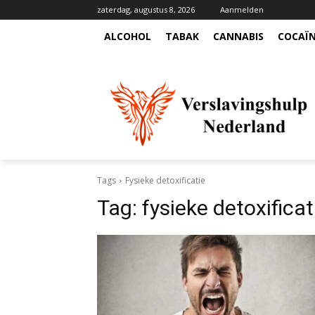
zaterdag, augustus 8, 2026
Aanmelden
ALCOHOL
TABAK
CANNABIS
COCAÏ
Tags
Fysieke detoxificatie
Tag:
fysieke detoxificat