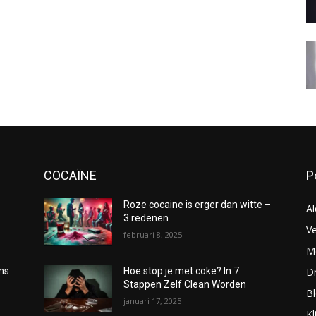
COCAÏNE
P
Roze cocaine is erger dan witte –
Al
3 redenen
Ve
februari 8, 2025
Me
D
oms
Hoe stop je met coke? In 7
Stappen Zelf Clean Worden
B
januari 17, 2025
Kl