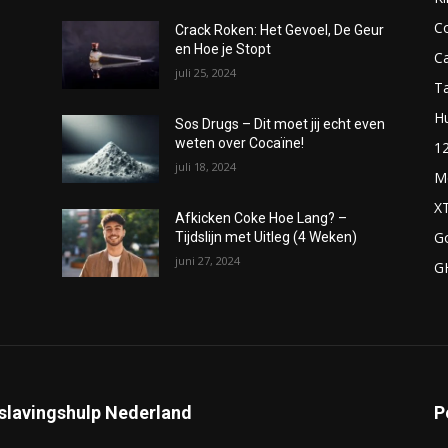
C
Crack Roken: Het Gevoel, De Geur
en Hoe je Stopt
C
juli 25, 2024
T
H
Sos Drugs – Dit moet jij echt even
weten over Cocaïne!
1
juli 18, 2024
M
X
Afkicken Coke Hoe Lang? –
G
Tijdslijn met Uitleg (4 Weken)
juni 27, 2024
G
slavingshulp Nederland
P