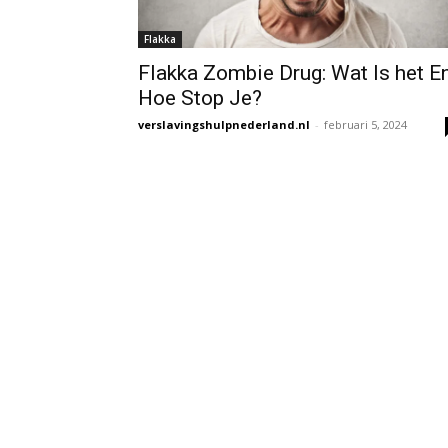
Flakka
Flakka Zombie Drug: Wat Is het E
Hoe Stop Je?
verslavingshulpnederland.nl
-
februari 5, 2024