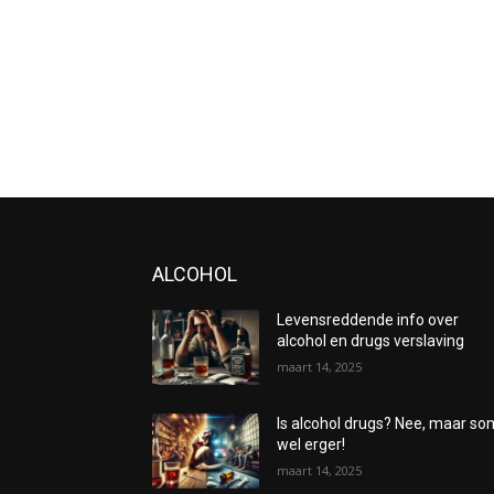
ALCOHOL
Levensreddende info over
alcohol en drugs verslaving
maart 14, 2025
Is alcohol drugs? Nee, maar s
wel erger!
maart 14, 2025