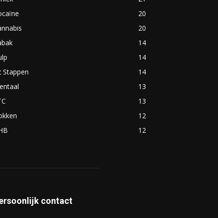
ocaïne
20
annabis
20
abak
14
ulp
14
2 Stappen
14
entaal
13
TC
13
okken
12
HB
12
ersoonlijk contact