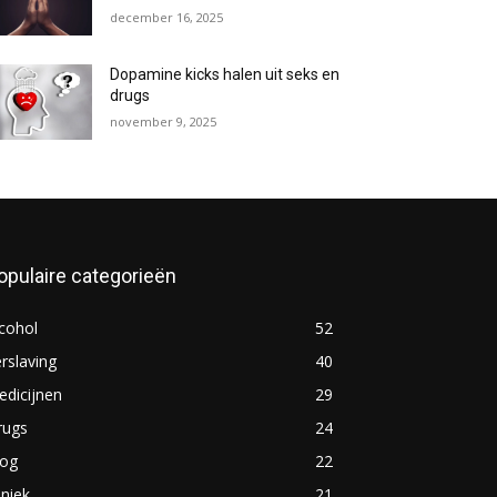
december 16, 2025
Dopamine kicks halen uit seks en
drugs
november 9, 2025
opulaire categorieën
cohol
52
rslaving
40
dicijnen
29
rugs
24
log
22
iniek
21